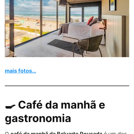
mais fotos…
🍳 Café da manhã e
gastronomia
O
café da manhã da Baluarte Pousada
é um dos