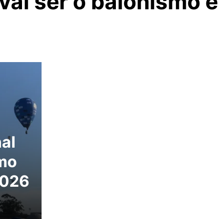
vai ser o balonismo 
al
mo
2026