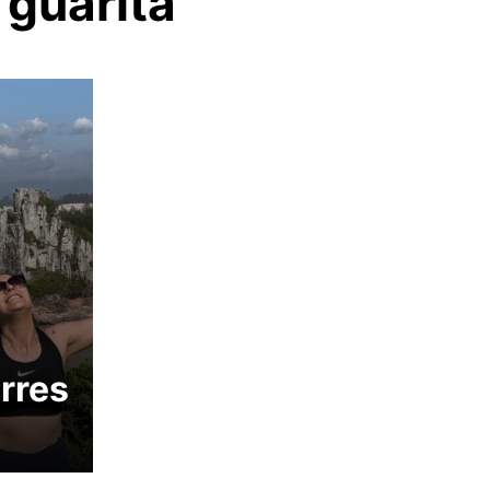
 guarita
rres