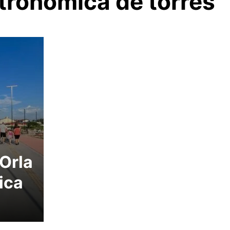
stronomica de torres
Orla
ica