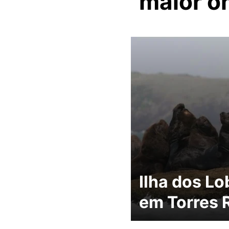
maior on
Ilha dos L
em Torres 