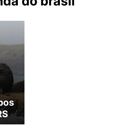
da do brasil
obos
RS