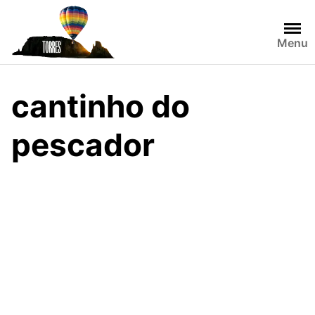
Skip
to
content
Menu
cantinho do
pescador